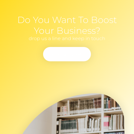
Do You Want To Boost
Your Business?
drop us a line and keep in touch
Contact Us