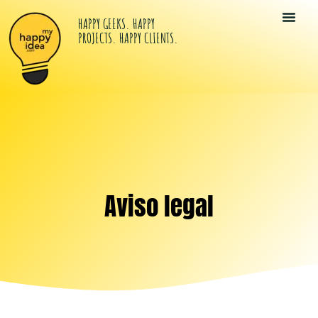
HAPPY GEEKS. HAPPY
PROJECTS. HAPPY CLIENTS.
Tu Kit Di
Happy Idea
Los Happy G
Aviso legal