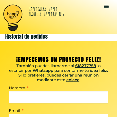
HAPPY GEEKS. HAPPY
PROJECTS. HAPPY CLIENTS.
Tu Kit Di
Happy Idea
Los Happy G
Historial de pedidos
¡EMPECEMOS UN PROYECTO FELIZ!
También puedes llamarme al
618277758
o
escribir por
Whatsapp
para contarme tu idea feliz.
Si lo prefieres, puedes cerrar una reunión
mediante este
enlace
.
Nombre
Email