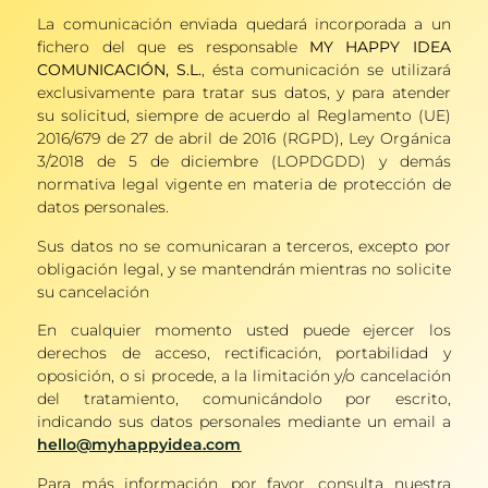
La comunicación enviada quedará incorporada a un
fichero del que es responsable
MY HAPPY IDEA
COMUNICACIÓN, S.L.
, ésta comunicación se utilizará
exclusivamente para tratar sus datos, y para atender
su solicitud, siempre de acuerdo al Reglamento (UE)
2016/679 de 27 de abril de 2016 (RGPD), Ley Orgánica
3/2018 de 5 de diciembre (LOPDGDD) y demás
normativa legal vigente en materia de protección de
datos personales.
Sus datos no se comunicaran a terceros, excepto por
obligación legal, y se mantendrán mientras no solicite
su cancelación
En cualquier momento usted puede ejercer los
derechos de acceso, rectificación, portabilidad y
oposición, o si procede, a la limitación y/o cancelación
del tratamiento, comunicándolo por escrito,
indicando sus datos personales mediante un email a
hello@myhappyidea.com
Para más información, por favor, consulta nuestra