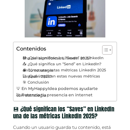
Contenidos
💾 ¿Qué significan los “Saves” en LinkedIn una de las métricas LinkedIn 2025?
📤 ¿Qué significa un “Send” en LinkedIn?
🧠 Cómo usar estas métricas LinkedIn 2025 en tu estrategia
🚀 ¿Qué implican estas nuevas métricas Linkedin 2025?
🎯 Conclusión
💡 En MyHappyIdea podemos ayudarte
🚀 Potencia tu presencia en internet con estrategia
💾 ¿Qué significan los “Saves” en LinkedIn
una de las métricas LinkedIn 2025?
Cuando un usuario guarda tu contenido, está