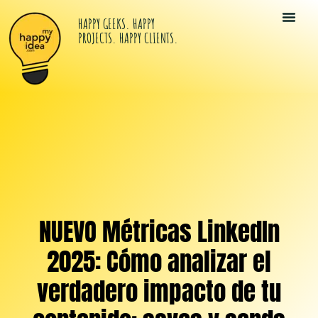
HAPPY GEEKS. HAPPY
PROJECTS. HAPPY CLIENTS.
Tu Kit Di
Happy Idea
Los Happy G
NUEVO Métricas LinkedIn
2025: Cómo analizar el
verdadero impacto de tu