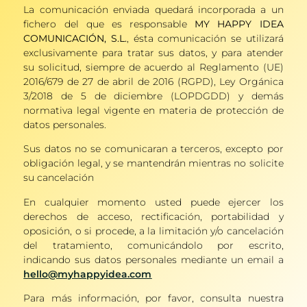
La comunicación enviada quedará incorporada a un
fichero del que es responsable
MY HAPPY IDEA
COMUNICACIÓN, S.L.
, ésta comunicación se utilizará
exclusivamente para tratar sus datos, y para atender
su solicitud, siempre de acuerdo al Reglamento (UE)
2016/679 de 27 de abril de 2016 (RGPD), Ley Orgánica
3/2018 de 5 de diciembre (LOPDGDD) y demás
normativa legal vigente en materia de protección de
datos personales.
Sus datos no se comunicaran a terceros, excepto por
obligación legal, y se mantendrán mientras no solicite
su cancelación
En cualquier momento usted puede ejercer los
derechos de acceso, rectificación, portabilidad y
oposición, o si procede, a la limitación y/o cancelación
del tratamiento, comunicándolo por escrito,
indicando sus datos personales mediante un email a
hello@myhappyidea.com
Para más información, por favor, consulta nuestra